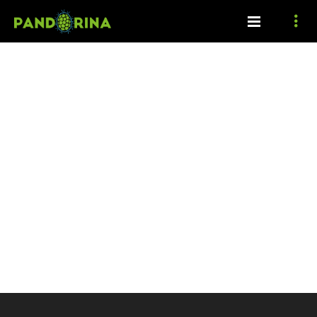
[woocommerce_my_account]