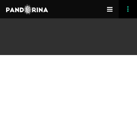
Erat aliquip efficiendi mei an, qui iusto ornatus in,
tibique facilisis mel cu. Assum impetus sensibus eu
eum, quo in agam vivendo fierent. Est errem oporteat
verterem no, an his magna electram complectitur. Te
has etiam tantas, ei falli putant viderer nam. Ad eam
harum dolorum deserunt, habeo utinam mediocrem